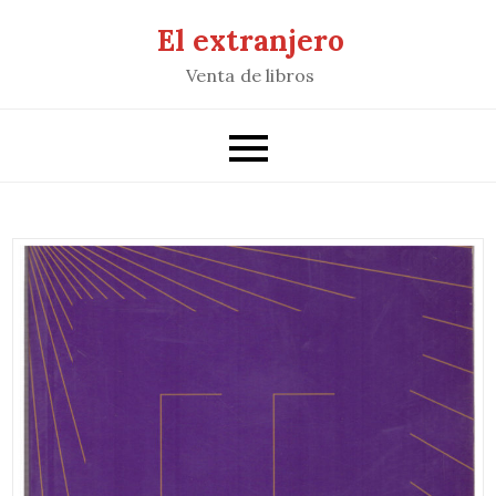
Saltar
El extranjero
al
Venta de libros
contenido