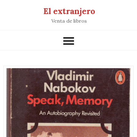
Saltar
El extranjero
al
Venta de libros
contenido