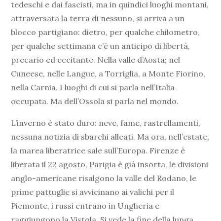
tedeschi e dai fascisti, ma in quindici luoghi montani,
attraversata la terra di nessuno, si arriva a un
blocco partigiano: dietro, per qualche chilometro,
per qualche settimana c’è un anticipo di libertà,
precario ed eccitante. Nella valle d’Aosta; nel
Cuneese, nelle Langue, a Torriglia, a Monte Fiorino,
nella Carnia. I luoghi di cui si parla nell’Italia
occupata. Ma dell’Ossola si parla nel mondo.
L’inverno è stato duro: neve, fame, rastrellamenti,
nessuna notizia di sbarchi alleati. Ma ora, nell’estate,
la marea liberatrice sale sull’Europa. Firenze è
liberata il 22 agosto, Parigia è già insorta, le divisioni
anglo-americane risalgono la valle del Rodano, le
prime pattuglie si avvicinano ai valichi per il
Piemonte, i russi entrano in Ungheria e
raggiungono la Vistola. Si vede la fine della lunga