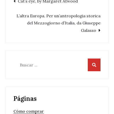
Navegación
Cat’s eye, by Margaret Atwood
de
L’altra Europa. Per un’antropologia storica
del Mezzogiorno d’Italia, da Giuseppe
entradas
Galasso
Buscar:
Páginas
Cómo comprar