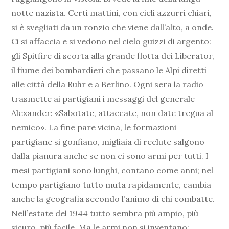
notte nazista. Certi mattini, con cieli azzurri chiari,
si è svegliati da un ronzio che viene dall’alto, a onde.
Ci si affaccia e si vedono nel cielo guizzi di argento:
gli Spitfire di scorta alla grande flotta dei Liberator,
il fiume dei bombardieri che passano le Alpi diretti
alle città della Ruhr e a Berlino. Ogni sera la radio
trasmette ai partigiani i messaggi del generale
Alexander: «Sabotate, attaccate, non date tregua al
nemico». La fine pare vicina, le formazioni
partigiane si gonfiano, migliaia di reclute salgono
dalla pianura anche se non ci sono armi per tutti. I
mesi partigiani sono lunghi, contano come anni; nel
tempo partigiano tutto muta rapidamente, cambia
anche la geografia secondo l’animo di chi combatte.
Nell’estate del 1944 tutto sembra più ampio, più
sicuro, più facile. Ma le armi non si inventano: