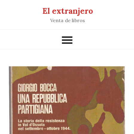
Saltar
El extranjero
al
Venta de libros
contenido