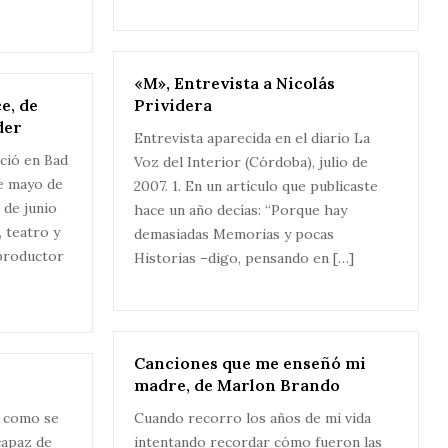
«M», Entrevista a Nicolás
e, de
Prividera
der
Entrevista aparecida en el diario La
ció en Bad
Voz del Interior (Córdoba), julio de
e mayo de
2007. 1. En un artículo que publicaste
 de junio
hace un año decías: “Porque hay
, teatro y
demasiadas Memorias y pocas
 productor
Historias –digo, pensando en […]
Canciones que me enseñó mi
i
madre, de Marlon Brando
l como se
Cuando recorro los años de mi vida
capaz de
intentando recordar cómo fueron las