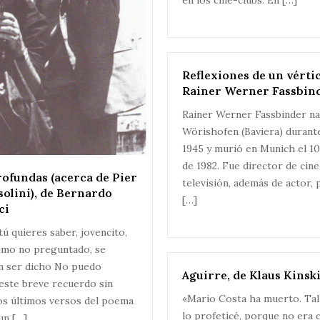
en los cine-clubs. En […]
Reflexiones de un vértic
Rainer Werner Fassbin
Rainer Werner Fassbinder na
Wörishofen (Baviera) durant
1945 y murió en Munich el 10
de 1982. Fue director de cine
rofundas (acerca de Pier
televisión, además de actor,
solini), de Bernardo
[…]
ci
tú quieres saber, jovencito,
omo no preguntado, se
n ser dicho No puedo
Aguirre, de Klaus Kinsk
este breve recuerdo sin
«Mario Costa ha muerto. Ta
dos últimos versos del poema
lo profeticé, porque no era 
un […]