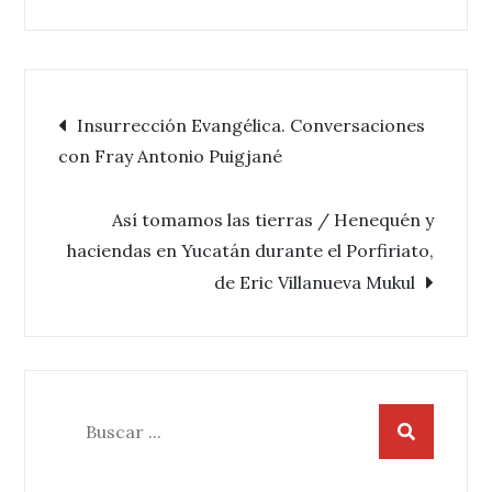
Navegación
Insurrección Evangélica. Conversaciones
con Fray Antonio Puigjané
de
Así tomamos las tierras / Henequén y
entradas
haciendas en Yucatán durante el Porfiriato,
de Eric Villanueva Mukul
Buscar: