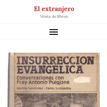
Saltar
El extranjero
al
Venta de libros
contenido