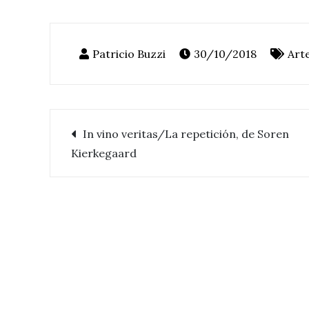
30/10/2018
Art
In vino veritas/La repetición, de Soren
Navegación
Kierkegaard
de
entradas