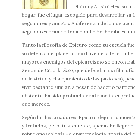
Platón y Aristóteles, su pr
hogar, fue el lugar escogido para desarrollar su 
seguidores y amigos. A diferencia de lo que ocurr
seguidores eran de toda condición: hombres, muje
Tanto la filosofía de Epicuro como su escuela fu
su defensa del placer como llave de la felicidad e
mayores enemigos del epicureísmo se encontraban
Zenon de Citio, la
Stoa
, que defendía una filosofí
de la virtud y el alejamiento de las pasiones),
vivir bastante similar, a pesar de hacerlo partien
obstante, ha sido profundamente malinterpretada
que merece.
Según los historiadores, Epicuro dejó a su muer
y tratados, pero, tristemente, apenas ha llegado
sobre gnoseología –o epistemología, teoría del c