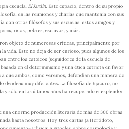
opia escuela,
El Jardín
. Este espacio, dentro de su propio
filosofía, en las reuniones y charlas que mantenía con sus
ía con otros filósofos y sus escuelas, estos amigos y
res, ricos, pobres, esclavos, y más.
eron objeto de numerosas críticas, principalmente por
n la vida. Esto no deja de ser curioso, pues algunos de los
 entre los estoicos (seguidores de la escuela de
a basada en el determinismo y una ética estricta en favor
 pese a que ambos, como veremos, defendían una manera de
do de ideas muy diferentes. La filosofía de Epicuro, no
 y sólo en los últimos años ha recuperado el esplendor
te una enorme producción literaria de más de 300 obras
 nada hasta nosotros. Hoy, tres cartas (a Heródoto,
onocimiento– y física; a Pitocles, sobre cosmología y