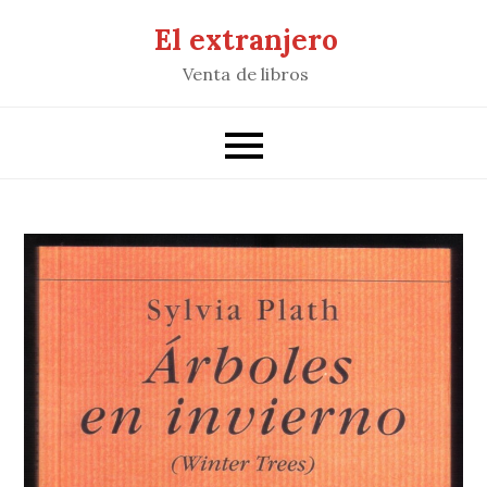
Saltar
El extranjero
al
Venta de libros
contenido