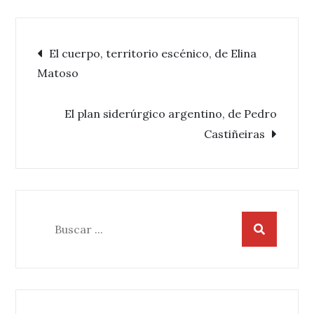
Navegación
El cuerpo, territorio escénico, de Elina
Matoso
de
El plan siderúrgico argentino, de Pedro
entradas
Castiñeiras
Buscar: