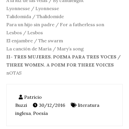
A la luz de las velas / By candlelight
Lyonnesse / Lyonnesse
Talidomida / Thalidomide
Para un hijo sin padre / For a fatherless son
Lesbos / Lesbos
El enjambre / The swarm
La canción de María / Mary’s song
II- TRES MUJERES. POEMA PARA TRES VOCES /
THREE WOMEN. A POEM FOR THREE VOICES
nOTAS
30/12/2016
literatura
inglesa
,
Poesía