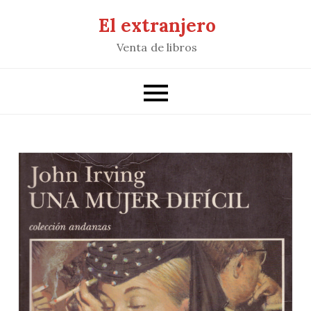
Saltar
El extranjero
al
Venta de libros
contenido