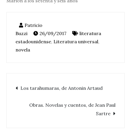
Marion a los setenta y seis años
26/09/2017
literatura
estadounidense
,
Literatura universal
,
novela
Navegación
Los tarahumaras, de Antonin Artaud
de
Obras. Novelas y cuentos, de Jean Paul
Sartre
entradas