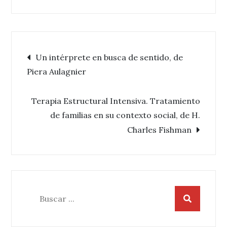
Navegación
Un intérprete en busca de sentido, de
Piera Aulagnier
de
Terapia Estructural Intensiva. Tratamiento
entradas
de familias en su contexto social, de H.
Charles Fishman
Buscar: