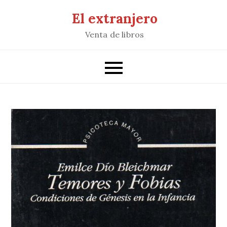
Saltar
El extranjero
al
Venta de libros
contenido