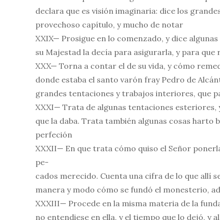
declara que es visión imaginaria: dice los grande
provechoso capítulo, y mucho de notar
XXIX— Prosigue en lo comenzado, y dice algunas 
su Majestad la decía para asigurarla, y para que
XXX— Torna a contar el de su vida, y cómo remedi
donde estaba el santo varón fray Pedro de Alcánt
grandes tentaciones y trabajos interiores, que 
XXXI— Trata de algunas tentaciones esteriores, 
que la daba. Trata también algunas cosas harto 
perfeción
XXXII— En que trata cómo quiso el Señor ponerla 
pe-
cados merecido. Cuenta una cifra de lo que allí s
manera y modo cómo se fundó el monesterio, ad
XXXIII— Procede en la misma materia de la funda
no entendiese en ella, y el tiempo que lo dejó, y 