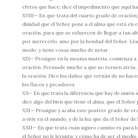
efetos que hace; dice el impedimento que aquí h
XVIII— En que trata del cuarto grado de oración
dinidad que el Señor pone a el alma que está en 
oración, para que se esfuercen de llegar a tan al
por merecerlo, sino por la bondad del Señor. Lé
modo, y tiene cosas mucho de notar
XIX— Prosigue en la mesma materia, comienza a d
oración. Persuade mucho a que no tornen atrás,
la oración. Dice los daños que vernán de no hace
los flacos y pecadores
XX— En que trata la diferencia que hay de unión
dice algo del bien que tiene el alma, que el Señor 
XXI— Prosigue y acaba este postrer grado de orac
a vivir en el mundo, y de la luz que da el Señor d
XXII— En que trata cuán siguro camino es para los
el Señor no le levanta; y cómo ha de ser el medi