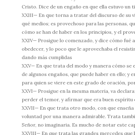
Cristo. Dice de un engaño en que ella estuvo un 
XXIII— En que torna a tratar del discurso de su 
qué medios; es provechoso para las personas, qu
cómo se han de haber en los principios, y el prove
XXIV— Prosigue lo comenzado, y dice cómo fué 
obedecer, y lo poco que le aprovechaba el resisti
dando más cumplidas
XXV— En que trata del modo y manera cómo se ent
de algunos engaños, que puede haber en ello; y 
para quien se viere en este grado de oración, po
XXVI— Prosigue en la mesma materia, va declaran
perder el temor, y afirmar que era buen espíritu 
XXVII— En que trata otro modo, con que enseña el
voluntad por una manera admirable. Trata también
Señor, no imaginaria. Es mucho de notar este ca
XXVIII— En que trata las grandes mercedes que la