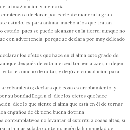
ace la imaginación y memoria
; comienza a declarar por ecelente manera la gran
este estado, es para animar mucho a los que tratan
to estado, pues se puede alcanzar en la tierra; aunque no
ase con advertencia; porque se declara por muy delicado
eclarar los efetos que hace en el alma este grado de
 aunque después de esta merced tornen a caer, ni dejen
r esto; es mucho de notar, y de gran consolación para
 a arrobamiento; declara qué cosa es arrobamiento, y
por su bondad llega a él: dice los efetos que hace
ión; dice lo que siente el alma que está en él de tornar
e loa engaños de él: tiene buena dotrina
 contemplativos no levantar el espíritu a cosas altas, si
o para la más subida contemplación la humanidad de