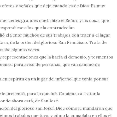
s efetos y seña’es que deja cuando es de Dios. Es muy
mercedes grandes que la hizo el Señor, y las cosas que
 respondiese a los que la contradecían
ó el Señor muchos de sus trabajos con traer a el lugar
ara, de la orden del glorioso San Francisco. Trata de
pasaba algunas veces
y representaciones que la hacía el demonio, y tormentos
buenas, para aviso de personas, que van camino de
en espíritu en un lugar del infierno, que tenía por su»
e le presentó, para lo que fué. Comienza á tratar la
onde ahora está, de San José
ción del glorioso san Josef. Dice cómo le mandaron que
algunos trabajos que tuyo, y cómo la consolaba en ellos el