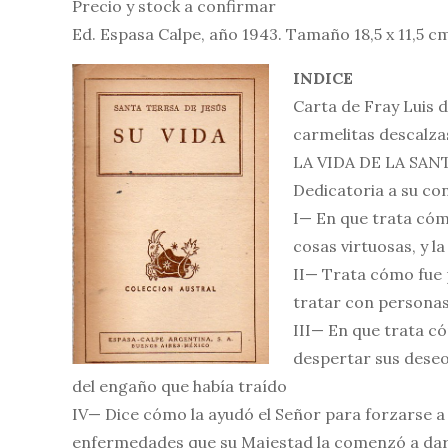
Precio y stock a confirmar
Ed. Espasa Calpe, año 1943. Tamaño 18,5 x 11,5 
INDICE
Carta de Fray Luis d
carmelitas descalza
LA VIDA DE LA SAN
Dedicatoria a su co
I— En que trata cóm
cosas virtuosas, y l
II— Trata cómo fue p
tratar con personas
III— En que trata c
despertar sus deseo
del engaño que había traído
IV— Dice cómo la ayudó el Señor para forzarse a
enfermedades que su Majestad la comenzó a da