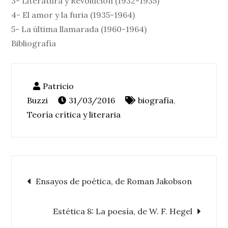
3- Literatura y Revolución (1932-1935)
4- El amor y la furia (1935-1964)
5- La última llamarada (1960-1964)
Bibliografía
31/03/2016
biografía
,
Teoría crítica y literaria
Navegación
Ensayos de poética, de Roman Jakobson
de
Estética 8: La poesía, de W. F. Hegel