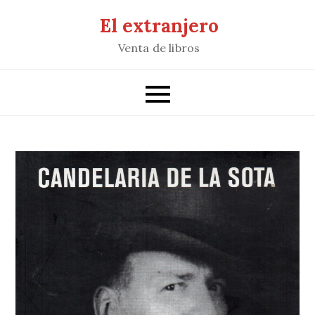
Saltar
El extranjero
al
Venta de libros
contenido