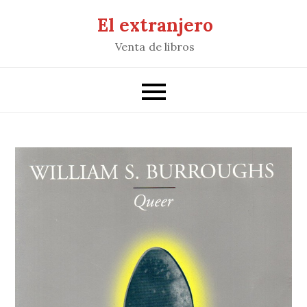
Saltar
El extranjero
al
Venta de libros
contenido