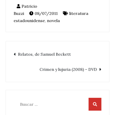
08/07/2011
literatura
estadounidense
,
novela
Navegación
Relatos, de Samuel Beckett
de
Crimen y lujuria (2008) – DVD
entradas
Buscar: