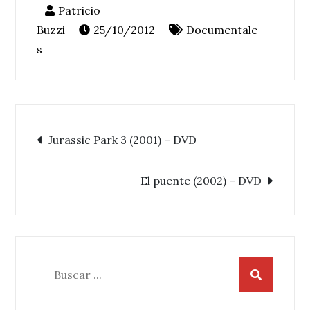
25/10/2012
Documentale
s
Navegación
Jurassic Park 3 (2001) – DVD
de
El puente (2002) – DVD
entradas
Buscar: