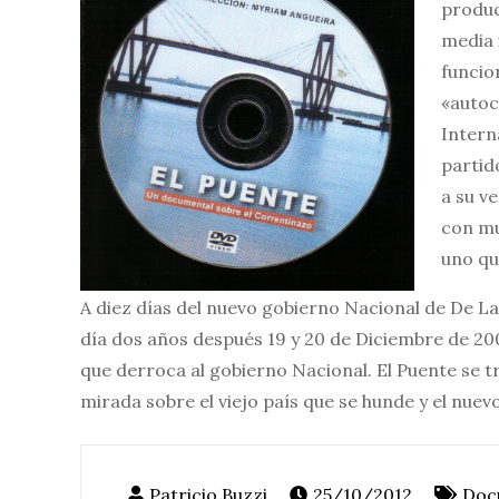
produc
media 
funcio
«autoc
Intern
partid
a su v
con mu
uno qu
A diez días del nuevo gobierno Nacional de De La
día dos años después 19 y 20 de Diciembre de 20
que derroca al gobierno Nacional. El Puente se t
mirada sobre el viejo país que se hunde y el nuevo
25/10/2012
Doc