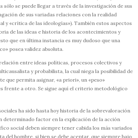
s sólo se puede llegar a través de la investigación de sus
dagación de sus variadas relaciones con la realidad
al y «crítica de las ideologías»). También estos aspectos
ria de las ideas e historia de los acontecimientos y
sto que en última instancia es muy dudoso que una
ico» posea validez absoluta.
relación entre ideas políticas, procesos colectivos y
icausalista y probabilista, la cual niega la posibilidad de
e que permita asignar, «a priori», un «peso»
 frente a otro. Se sigue aquí el criterio metodológico
 sociales ha sido hasta hoy historia de la sobrevaloración
 determinado factor en la explicación de la acción
ntífico social deben siempre tener cabida los más variados
eta del hombre, si bien se debe aceptar, que siempre bajo