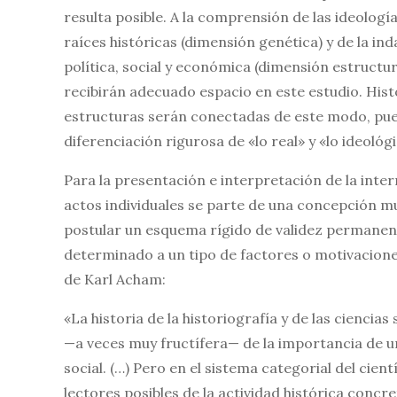
resulta posible. A la comprensión de las ideología
raíces históricas (dimensión genética) y de la in
política, social y económica (dimensión estructur
recibirán adecuado espacio en este estudio. Histo
estructuras serán conectadas de este modo, pue
diferenciación rigurosa de «lo real» y «lo ideológ
Para la presentación e interpretación de la inter
actos individuales se parte de una concepción mult
postular un esquema rígido de validez permanent
determinado a un tipo de factores o motivaciones
de Karl Acham:
«La historia de la historiografía y de las ciencias
—a veces muy fructífera— de la importancia de un
social. (…) Pero en el sistema categorial del cie
lectores posibles de la actividad histórica concr