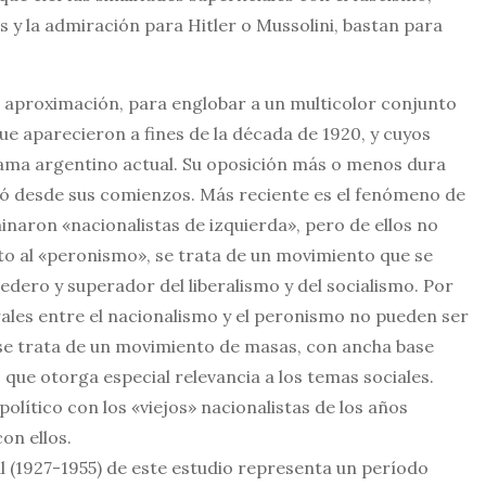
ios y la admiración para Hitler o Mussolini, bastan para
 aproximación, para englobar a un multicolor conjunto
que aparecieron a fines de la década de 1920, y cuyos
ama argentino actual. Su oposición más o menos dura
rizó desde sus comienzos. Más reciente es el fenómeno de
aron «nacionalistas de izquierda», pero de ellos no
o al «peronismo», se trata de un movimiento que se
ero y superador del liberalismo y del socialismo. Por
urales entre el nacionalismo y el peronismo no pueden ser
se trata de un movimiento de masas, con ancha base
 que otorga especial relevancia a los temas sociales.
ítico con los «viejos» nacionalistas de los años
on ellos.
l (1927-1955) de este estudio representa un período