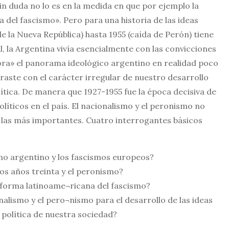
in duda no lo es en la medida en que por ejemplo la
del fascismo». Pero para una historia de las ideas
de la Nueva República) hasta 1955 (caída de Perón) tiene
ial, la Argentina vivía esencialmente con las convicciones
dora» el panorama ideológico argentino en realidad poco
aste con el carácter irregular de nuestro desarrollo
lítica. De manera que 1927-1955 fue la época decisiva de
líticos en el país. El nacionalismo y el peronismo no
í las más importantes. Cuatro interrogantes básicos
smo argentino y los fascismos europeos?
 los años treinta y el peronismo?
forma latinoame¬ricana del fascismo?
nalismo y el pero¬nismo para el desarrollo de las ideas
ra política de nuestra sociedad?