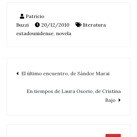
20/12/2010
literatura
estadounidense
,
novela
Navegación
El último encuentro, de Sándor Marai
de
En tiempos de Laura Osorio, de Cristina
Bajo
entradas