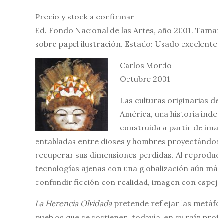
Precio y stock a confirmar
Ed. Fondo Nacional de las Artes, año 2001. Tama
sobre papel ilustración. Estado: Usado excelente
Carlos Mordo
Octubre 2001
Las culturas originarias de
América, una historia inde
construida a partir de ima
entabladas entre dioses y hombres proyectándos
recuperar sus dimensiones perdidas. Al reprod
tecnologías ajenas con una globalización aún má
confundir ficción con realidad, imagen con espe
La Herencia Olvidada
pretende reflejar las metáf
pueblos que se sostienen, todavía, en su raíz pr