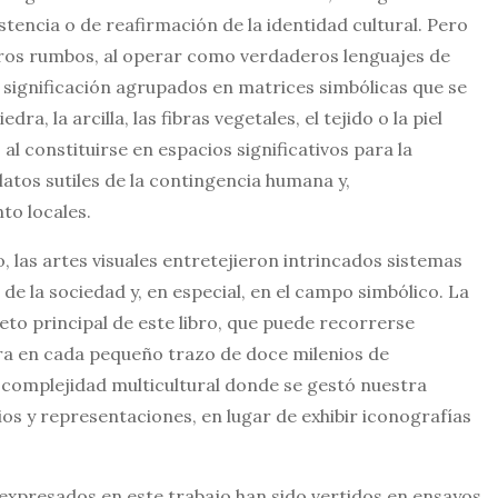
stencia o de reafirmación de la identidad cultural. Pero
tros rumbos, al operar como verdaderos lenguajes de
 significación agrupados en matrices simbólicas que se
a, la arcilla, las fibras vegetales, el tejido o la piel
 constituirse en espacios significativos para la
latos sutiles de la contingencia humana y,
to locales.
 las artes visuales entretejieron intrincados sistemas
e la sociedad y, en especial, en el campo simbólico. La
jeto principal de este libro, que puede recorrerse
ora en cada pequeño trazo de doce milenios de
complejidad multicultural donde se gestó nuestra
ios y representaciones, en lugar de exhibir iconografías
expresados en este trabajo han sido vertidos en ensayos