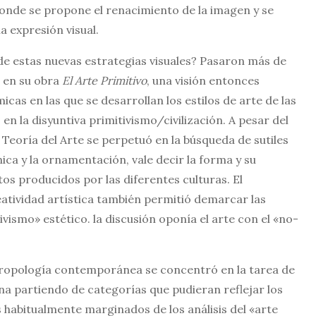
nde se propone el renacimiento de la imagen y se
a expresión visual.
 estas nuevas estrategias visuales? Pasaron más de
 en su obra
El Arte Primitivo
, una visión entonces
as en las que se desarrollan los estilos de arte de las
en la disyuntiva primitivismo/civilización. A pesar del
 Teoría del Arte se perpetuó en la búsqueda de sutiles
nica y la ornamentación, vale decir la forma y su
ctos producidos por las diferentes culturas. El
eatividad artística también permitió demarcar las
ivismo» estético. la discusión oponía el arte con el «no-
ntropología contemporánea se concentró en la tarea de
ena partiendo de categorías que pudieran reflejar los
 habitualmente marginados de los análisis del «arte