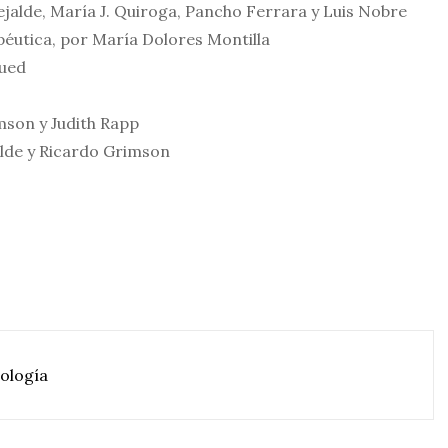
lejalde, María J. Quiroga, Pancho Ferrara y Luis Nobre
éutica, por María Dolores Montilla
Sued
mson y Judith Rapp
alde y Ricardo Grimson
cología