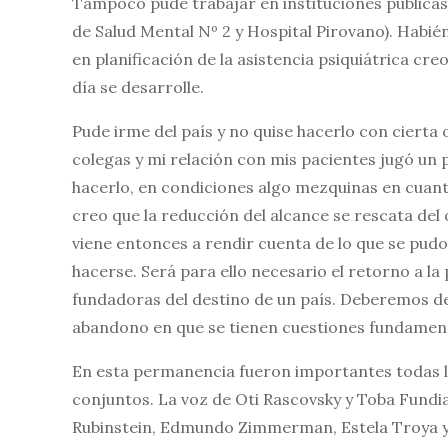
Tampoco pude trabajar en instituciones pública
de Salud Mental Nº 2 y Hospital Pirovano). Habi
en planificación de la asistencia psiquiátrica cre
día se desarrolle.
Pude irme del país y no quise hacerlo con cierta 
colegas y mi relación con mis pacientes jugó un
hacerlo, en condiciones algo mezquinas en cuanto
creo que la reducción del alcance se rescata del o
viene entonces a rendir cuenta de lo que se pudo 
hacerse. Será para ello necesario el retorno a l
fundadoras del destino de un país. Deberemos dej
abandono en que se tienen cuestiones fundament
En esta permanencia fueron importantes todas l
conjuntos. La voz de Oti Rascovsky y Toba Fundi
Rubinstein, Edmundo Zimmerman, Estela Troya y 