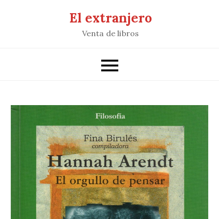
Saltar
El extranjero
al
Venta de libros
contenido