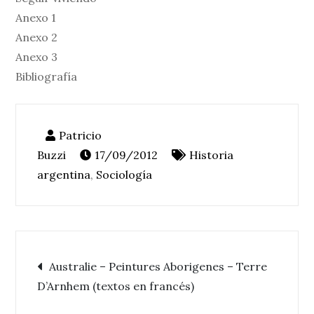
Anexo 1
Anexo 2
Anexo 3
Bibliografía
17/09/2012
Historia
argentina
,
Sociología
Navegación
Australie – Peintures Aborigenes – Terre
D’Arnhem (textos en francés)
de