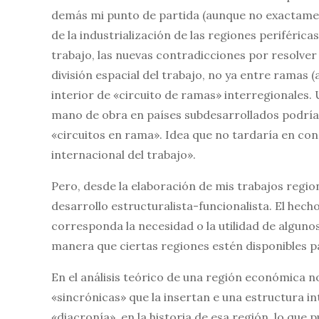
demás mi punto de partida (aunque no exactamen
de la industrialización de las regiones periféric
trabajo, las nuevas contradicciones por resolver
división espacial del trabajo, no ya entre ramas (
interior de «circuito de ramas» interregionales. 
mano de obra en países subdesarrollados podría
«circuitos en rama». Idea que no tardaría en cons
internacional del trabajo».
Pero, desde la elaboración de mis trabajos regi
desarrollo estructuralista-funcionalista. El hech
corresponda la necesidad o la utilidad de alguno
manera que ciertas regiones estén disponibles pa
En el análisis teórico de una región económica no
«sincrónicas» que la insertan e una estructura in
«diacronía», en la historia de esa región, lo que 