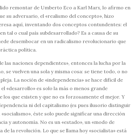
odido remontar de Umberto Eco a Karl Marx, lo afirmo en
e su adversario, el «realismo del concepto», hizo
eresa aquí, inventando dos conceptos contundentes: el
en tal o cual país subdesarrollado? Es a causa de su
puede desembocar en un radicalismo revolucionario que
ráctica política.
de las naciones dependientes», entonces la lucha por la
mo, se vuelven una sola y misma cosa: se tiene todo, o no
leja. La noción de «independencia» se hace difícil de
, el «desarrollo» es solo la más o menos grande
e los que existen y que no es forzosamente el mejor. Y
dependencia ni del capitalismo (es pues ilusorio distinguir
 «socialismo», éste solo puede significar una dirección
acia y autonomía. No es un «estado», un «modo de
 de la revolución. Lo que se llama hoy «socialista» está