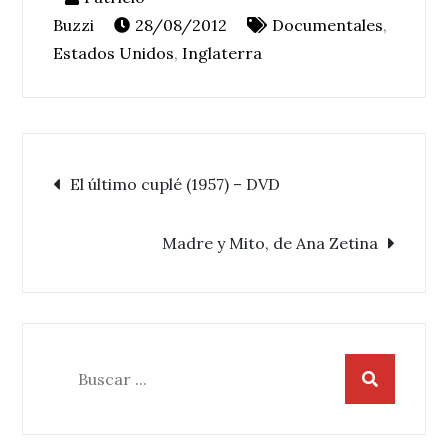
28/08/2012
Documentales
,
Estados Unidos
,
Inglaterra
Navegación
El último cuplé (1957) – DVD
de
Madre y Mito, de Ana Zetina
entradas
Buscar: