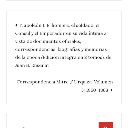
Navegación
Napoleón I. El hombre, el soldado, el
Cónsul y el Emperador en su vida íntima a
de
vista de documentos oficiales,
correspondencias, biografías y memorias
entradas
de la época (Edición íntegra en 2 tomos), de
Juan B. Enseñat
Correspondencia Mitre / Urquiza. Volumen
3: 1860-1868
Buscar: