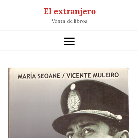
Saltar
El extranjero
al
Venta de libros
contenido