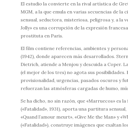
El estudio la convierte en la rival artística de Gr
MGM, a la que emula en varias secuencias de la c
sensual, seductora, misteriosa, peligrosa y, a la
Jolly» es una corrupción de la expresión france
prostituta en Paris.
El film contiene referencias, ambientes y person
(1942), donde aparecen más desarrollados. Ster
Dietrich, atiende a Menjou y descuida a Coper. La
(el mejor de los tres) no agota sus posibilidades.
provisionalidad, urgencias, pasados oscuros y fu
refuerzan las atmósferas cargadas de humo, músi
Se ha dicho, no sin razón, que «Marruecos» es la 
(«Fatalidad», 1931), aporta una partitura sensual
«Quand l’amour meurt», «Give Me the Man» y «Wh
(«Fatalidad»), construye imágenes que exaltan lo