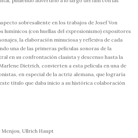
tal, pudiendo advertirlo a lo largo del film con las
aspecto sobresaliente en los trabajos de Josef Von
os lumínicos (con huellas del expresionismo) expositores
onajes, la elaboración minuciosa y reflexiva de cada
endo una de las primeras películas sonoras de la
ral en su confrontación clasista y descenso hasta la
Marlene Dietrich, convierten a esta película en una de
nistas, en especial de la actriz alemana, que lograría
este título que daba inicio a su histórica colaboración
 Menjou, Ullrich Haupt