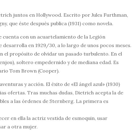
trich juntos en Hollywood. Escrito por Jules Furthman,
gny, que éste después publica (1931) como novela.
e cuenta con un acuartelamiento de la Legión
Se desarrolla en 1929/30, a lo largo de unos pocos meses.
on el propósito de olvidar un pasado turbulento. En el
Menjou), soltero empedernido y de mediana edad. Es
onario Tom Brown (Cooper).
enturas y acción. El éxito de «El ángel azul» (1930)
ias ofertas. Tras muchas dudas, Dietrich acepta la de
les a las órdenes de Sternberg. La primera es
cer en ella la actriz vestida de esmoquin, usar
ar a otra mujer.