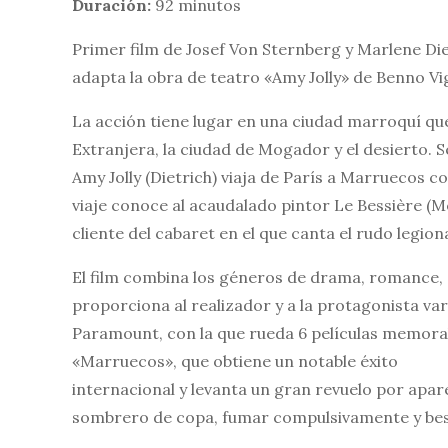
Duración:
92 minutos
Primer film de Josef Von Sternberg y Marlene Die
adapta la obra de teatro «Amy Jolly» de Benno Vi
La acción tiene lugar en una ciudad marroquí qu
Extranjera, la ciudad de Mogador y el desierto. 
Amy Jolly (Dietrich) viaja de París a Marruecos c
viaje conoce al acaudalado pintor Le Bessière (
cliente del cabaret en el que canta el rudo legi
El film combina los géneros de drama, romance, av
proporciona al realizador y a la protagonista var
Paramount, con la que rueda 6 películas memorab
«Marruecos», que obtiene un notable éxito
internacional y levanta un gran revuelo por apare
sombrero de copa, fumar compulsivamente y bes