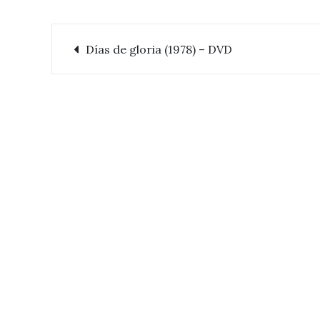
Días de gloria (1978) – DVD
Navegación
de
entradas