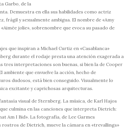
eta Garbo, de la
inta. Demuestra en ella sus habilidades como actriz
 vez, frágil y sexualmente ambigua. El nombre de «Amy
sa «Aimée jolie», sobrenombre que evoca su pasado de
ajes que inspiran a Michael Curtiz en «Casablanca»
nberg durante el rodaje presta una atención exagerada a
s tres interpretaciones son buenas, si bien la de Cooper
 El ambiente que envuelve la acción, hecho de
turos dudosos, está bien conseguido. Visualmente lo
ca excitante y caprichosas arquitecturas.
fantasía visual de Sternberg. La música, de Karl Hajos
, que culmina en las canciones que interpreta Dietrich:
at Am I Bid». La fotografía, de Lee Garmes
s rostros de Dietrich, mueve la cámara en «trevallings»