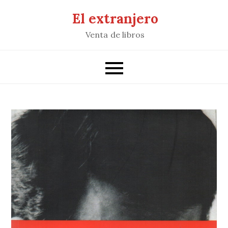
Saltar
El extranjero
al
Venta de libros
contenido