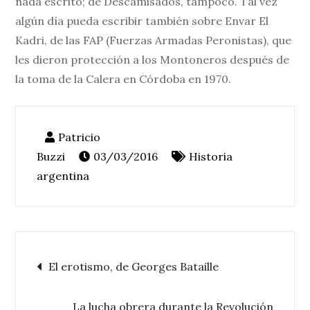
nada escrito; de Descamisados, tampoco. Tal vez
algún día pueda escribir también sobre Envar El
Kadri, de las FAP (Fuerzas Armadas Peronistas), que
les dieron protección a los Montoneros después de
la toma de la Calera en Córdoba en 1970.
03/03/2016
Historia
argentina
Navegación
El erotismo, de Georges Bataille
La lucha obrera durante la Revolución