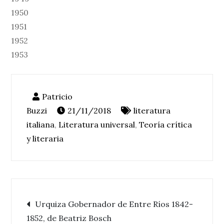
1950
1951
1952
1953
21/11/2018
literatura
italiana
,
Literatura universal
,
Teoría crítica
y literaria
Navegación
Urquiza Gobernador de Entre Ríos 1842-
1852, de Beatriz Bosch