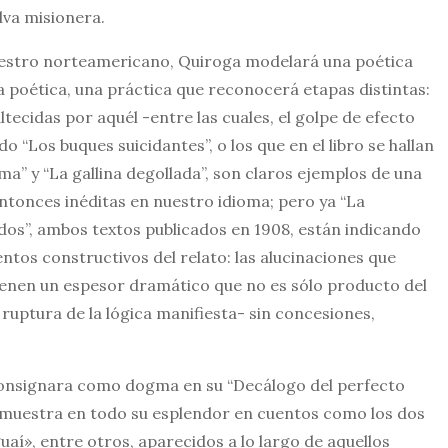
lva misionera.
aestro norteamericano, Quiroga modelará una poética
 poética, una práctica que reconocerá etapas distintas:
ltecidas por aquél -entre las cuales, el golpe de efecto
 “Los buques suicidantes”, o los que en el libro se hallan
a” y “La gallina degollada”, son claros ejemplos de una
ntonces inéditas en nuestro idioma; pero ya “La
dos”, ambos textos publicados en 1908, están indicando
ntos constructivos del relato: las alucinaciones que
tienen un espesor dramático que no es sólo producto del
ruptura de la lógica manifiesta- sin concesiones,
consignara como dogma en su “Decálogo del perfecto
e muestra en todo su esplendor en cuentos como los dos
guaí», entre otros, aparecidos a lo largo de aquellos