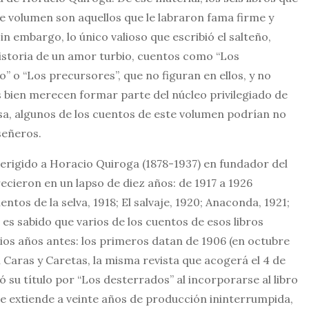
e volumen son aquellos que le labraron fama firme y
in embargo, lo único valioso que escribió el salteño,
istoria de un amor turbio, cuentos como “Los
jo” o “Los precursores”, que no figuran en ellos, y no
 bien merecen formar parte del núcleo privilegiado de
ersa, algunos de los cuentos de este volumen podrían no
señeros.
n erigido a Horacio Quiroga (1878-1937) en fundador del
cieron en un lapso de diez años: de 1917 a 1926
tos de la selva, 1918; El salvaje, 1920; Anaconda, 1921;
 es sabido que varios de los cuentos de esos libros
ios años antes: los primeros datan de 1906 (en octubre
 Caras y Caretas, la misma revista que acogerá el 4 de
ó su título por “Los desterrados” al incorporarse al libro
se extiende a veinte años de producción ininterrumpida,