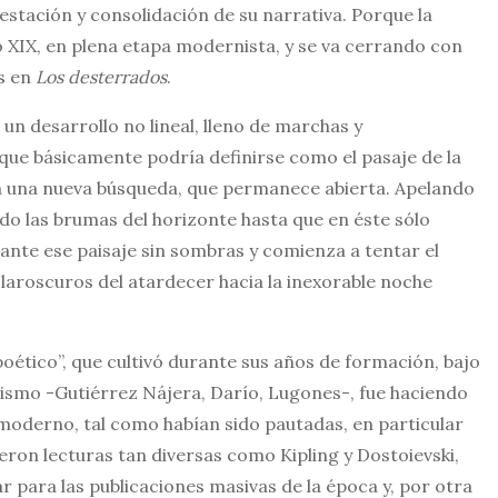
stación y consolidación de su narrativa. Porque la
glo XIX, en plena etapa modernista, y se va cerrando con
s en
Los desterrados
.
un desarrollo no lineal, lleno de marchas y
ue básicamente podría definirse como el pasaje de la
 y a una nueva búsqueda, que permanece abierta. Apelando
ndo las brumas del horizonte hasta que en éste sólo
 ante ese paisaje sin sombras y comienza a tentar el
 claroscuros del atardecer hacia la inexorable noche
poético”, que cultivó durante sus años de formación, bajo
ismo -Gutiérrez Nájera, Darío, Lugones-, fue haciendo
moderno, tal como habían sido pautadas, en particular
eron lecturas tan diversas como Kipling y Dostoievski,
 para las publicaciones masivas de la época y, por otra