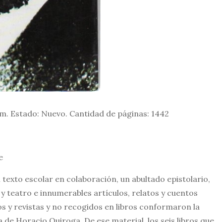
m. Estado: Nuevo. Cantidad de páginas: 1442
e
 texto escolar en colaboración, un abultado epistolario,
 y teatro e innumerables artículos, relatos y cuentos
os y revistas y no recogidos en libros conformaron la
a de Horacio Quiroga. De ese material, los seis libros que