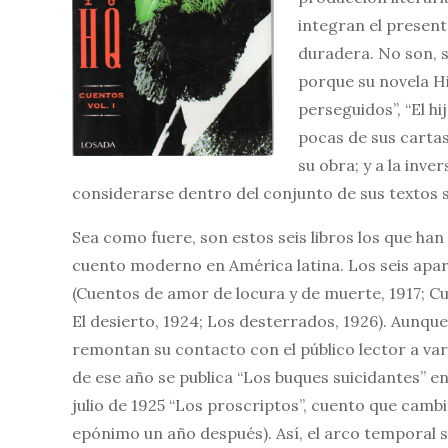
integran el present
duradera. No son, s
porque su novela H
perseguidos”, “El hi
pocas de sus cartas
su obra; y a la inv
considerarse dentro del conjunto de sus textos 
Sea como fuere, son estos seis libros los que ha
cuento moderno en América latina. Los seis apare
(Cuentos de amor de locura y de muerte, 1917; Cuen
El desierto, 1924; Los desterrados, 1926). Aunque
remontan su contacto con el público lector a var
de ese año se publica “Los buques suicidantes” en
julio de 1925 “Los proscriptos”, cuento que cambi
epónimo un año después). Así, el arco temporal 