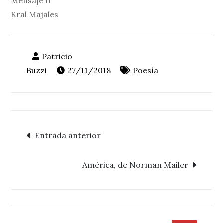
Mensaje II
Kral Majales
27/11/2018
Poesía
Navegación
Entrada anterior
de
América, de Norman Mailer
entradas