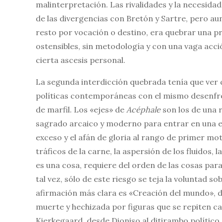
malinterpretación. Las rivalidades y la necesida
de las divergencias con Bretón y Sartre, pero au
resto por vocación o destino, era quebrar una pr
ostensibles, sin metodología y con una vaga acci
cierta ascesis personal.
La segunda interdicción quebrada tenía que ver 
políticas contemporáneas con el mismo desenfre
de marfil. Los «ejes» de
Acéphale
son los de una r
sagrado arcaico y moderno para entrar en una esp
exceso y el afán de gloria al rango de primer mot
tráficos de la carne, la aspersión de los fluidos,
es una cosa, requiere del orden de las cosas para
tal vez, sólo de este riesgo se teja la voluntad s
afirmación más clara es «Creación del mundo», de
muerte y hechizada por figuras que se repiten c
Kierkegaard, desde Dioniso al ditirambo político d