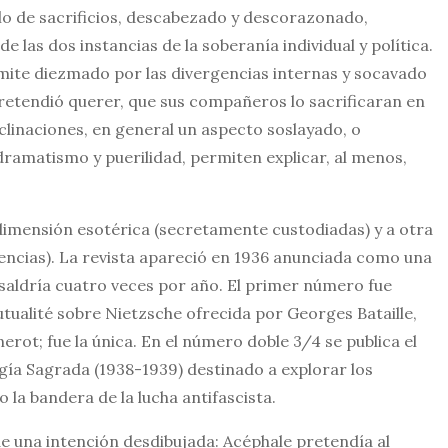
clo de sacrificios, descabezado y descorazonado,
de las dos instancias de la soberanía individual y política.
ímite diezmado por las divergencias internas y socavado
o pretendió querer, que sus compañeros lo sacrificaran en
linaciones, en general un aspecto soslayado, o
dramatismo y puerilidad, permiten explicar, al menos,
dimensión esotérica (secretamente custodiadas) y a otra
encias). La revista apareció en 1936 anunciada como una
ue saldría cuatro veces por año. El primer número fue
tualité sobre Nietzsche ofrecida por Georges Bataille,
erot; fue la única. En el número doble 3/4 se publica el
ogía Sagrada (1938-1939) destinado a explorar los
o la bandera de la lucha antifascista.
e una intención desdibujada: Acéphale pretendía al