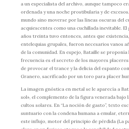
a un especialista del archivo, aunque tampoco er
ordenada y una noche prostibularia y de excesos.
mundo sino moverse por las líneas oscuras del cuer
acquiescentes como una cuchillada inevitable. El
años treinta tuvo entonces, antes que existencia
entelequias grupales, fueron necesarios vanos añ
de la comunidad. En espejo, Bataille se proponía 
frecuencia es el secreto de los mayores placeres
de provocar el trance y la delicia del espanto c
Granero, sacrificado por un toro para placer hu
La imagen gnóstica en metal se le aparecía a Bat
sol», el complemento de la figura venerada bajo 
cultos solares. En “La noción de gasto”, texto escr
suntuario con la condena humana a emular, etern
este influjo, motor del principio de pérdida (La p