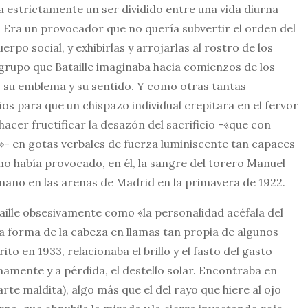
a estrictamente un ser dividido entre una vida diurna
 Era un provocador que no quería subvertir el orden del
po social, y exhibirlas y arrojarlas al rostro de los
 grupo que Bataille imaginaba hacia comienzos de los
, su emblema y su sentido. Y como otras tantas
os para que un chispazo individual crepitara en el fervor
hacer fructificar la desazón del sacrificio -«que con
»- en gotas verbales de fuerza luminiscente tan capaces
omo había provocado, en él, la sangre del torero Manuel
mano en las arenas de Madrid en la primavera de 1922.
aille obsesivamente como «la personalidad acéfala del
la forma de la cabeza en llamas tan propia de algunos
ito en 1933, relacionaba el brillo y el fasto del gasto
amente y a pérdida, el destello solar. Encontraba en
arte maldita), algo más que el del rayo que hiere al ojo