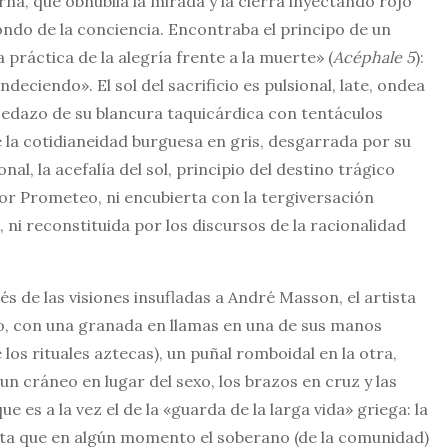
rna, que obnubila la mirada y la cierra inyectando rojo
ondo de la conciencia. Encontraba el principo de un
a práctica de la alegría frente a la muerte» (
Acéphale 5
):
deciendo». El sol del sacrificio es pulsional, late, ondea
 cedazo de su blancura taquicárdica con tentáculos
e la cotidianeidad burguesa en gris, desgarrada por su
al, la acefalía del sol, principio del destino trágico
or Prometeo, ni encubierta con la tergiversación
e, ni reconstituida por los discursos de la racionalidad
és de las visiones insufladas a André Masson, el artista
o, con una granada en llamas en una de sus manos
los rituales aztecas), un puñal romboidal en la otra,
un cráneo en lugar del sexo, los brazos en cruz y las
que es a la vez el de la «guarda de la larga vida» griega: la
dita que en algún momento el soberano (de la comunidad)