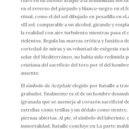
claro en un furioso ataque a la sensibilidad noctu
en el reverso del párpado y blanco-negro en el f
ritual, como el del sol dibujado en pesadilla en «L
«El sol, comparable a un alcohol, girando y resplan
la realidad con aire turbulento mientras pasa el
violentos. Regula las mareas erótica y fanática d
cortedad de miras y su voluntad de exégesis racion
solar del Mediterráneo, no había sido redimida p
cristiana del sacrificio del toro por el del hombr
ausente.
El símbolo de
Acéphale
elegido por Bataille a trav
grabador, finalmente es el de un hombre desnud
(granada que se asemeja al corazón sacrificial de 
estrellas como tetillas y un dédalo como vientre, 
piernas abiertas. Al pie, el símbolo del laberinto, 
inmortalidad. Bataille concluye en La parte mal