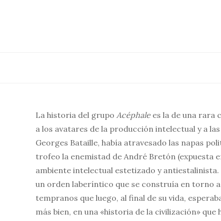
Saltar
al
contenido
La historia del grupo
Acéphale
es la de una rara 
a los avatares de la producción intelectual y a l
Georges Bataille, había atravesado las napas pol
trofeo la enemistad de André Bretón (expuesta en
ambiente intelectual estetizado y antiestalinista.
un orden laberíntico que se construía en torno a
tempranos que luego, al final de su vida, esperab
más bien, en una «historia de la civilización» que 