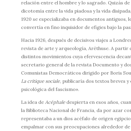
relación entre el hombre y lo sagrado. Quizás de
dicotomía entre la vida piadosa y la vida disipada
1920 se especializaba en documentos antiguos, le
convertía en fino inquisidor de efigies bajo la pa
Hacia 1926, después de decisivos viajes a Londre
revista de arte y arqueología, Aréthuse. A partir d
distintos movimientos cuya efervescencia decant
secretario general de la revista Documento y do
Comunistas Democráticos dirigido por Boris Souva
La critique sociale
, publicaría dos textos breves y
psicológica del fascismo».
La idea de
Acéphale
despierta en esos años, cua
la Biblioteca Nacional de Francia, da por azar con
representaba a un dios acéfalo de origen egipcio
empalmar con sus preocupaciones alrededor de los 