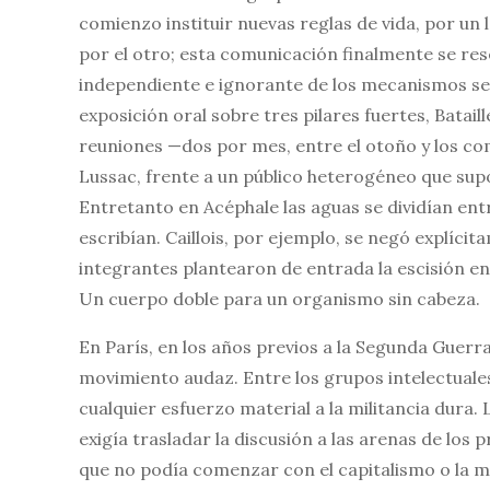
comienzo instituir nuevas reglas de vida, por un 
por el otro; esta comunicación finalmente se rese
independiente e ignorante de los mecanismos sec
exposición oral sobre tres pilares fuertes, Batail
reuniones —dos por mes, entre el otoño y los comi
Lussac, frente a un público heterogéneo que supo 
Entretanto en Acéphale las aguas se dividían ent
escribían. Caillois, por ejemplo, se negó explíci
integrantes plantearon de entrada la escisión e
Un cuerpo doble para un organismo sin cabeza.
En París, en los años previos a la Segunda Guerr
movimiento audaz. Entre los grupos intelectuales
cualquier esfuerzo material a la militancia dura. 
exigía trasladar la discusión a las arenas de los
que no podía comenzar con el capitalismo o la mod