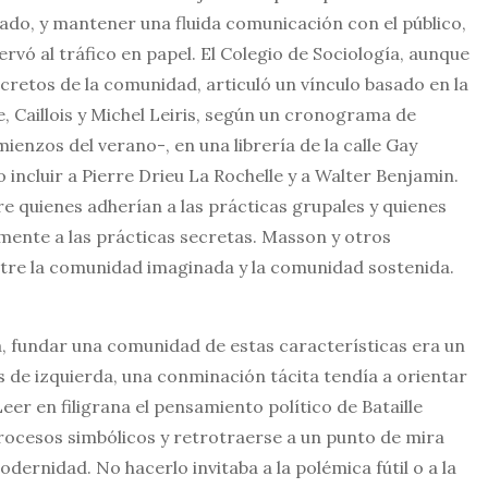
lado, y mantener una fluida comunicación con el público,
rvó al tráfico en papel. El Colegio de Sociología, aunque
retos de la comunidad, articuló un vínculo basado en la
le, Caillois y Michel Leiris, según un cronograma de
enzos del verano-, en una librería de la calle Gay
incluir a Pierre Drieu La Rochelle y a Walter Benjamin.
re quienes adherían a las prácticas grupales y quienes
tamente a las prácticas secretas. Masson y otros
ntre la comunidad imaginada y la comunidad sostenida.
a, fundar una comunidad de estas características era un
 de izquierda, una conminación tácita tendía a orientar
Leer en filigrana el pensamiento político de Bataille
 procesos simbólicos y retrotraerse a un punto de mira
ernidad. No hacerlo invitaba a la polémica fútil o a la