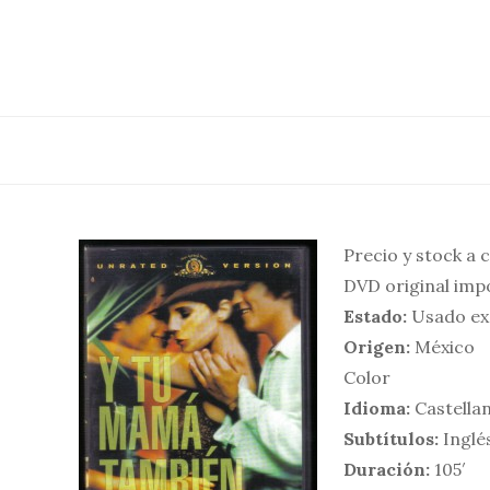
Saltar
al
contenido
Precio y stock a 
DVD original im
Estado:
Usado ex
Origen:
México
Color
Idioma:
Castella
Subtítulos:
Inglé
Duración:
105′