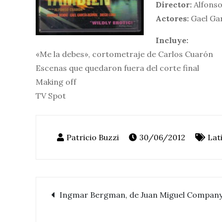
Director:
Alfons
Actores:
Gael Gar
Incluye:
«Me la debes», cortometraje de Carlos Cuarón
Escenas que quedaron fuera del corte final
Making off
TV Spot
30/06/2012
Lat
Ingmar Bergman, de Juan Miguel Compan
Navegación