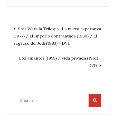
Navegación
Star Wars la Trilogía -La nueva esperanza
(1977) / El Imperio contraataca (1980) / El
de
regreso del Jedi (1983) – DVD
entradas
Los amantes (1958) / Vida privada (1961) –
DVD
Buscar: