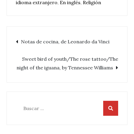
idioma extranjero
,
En inglés
,
Religión
Navegación
Notas de cocina, de Leonardo da Vinci
de
Sweet bird of youth/The rose tattoo/The
night of the iguana, by Tennessee Williams
entradas
Buscar: