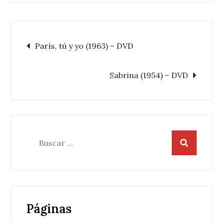
Navegación
París, tú y yo (1963) – DVD
de
Sabrina (1954) – DVD
entradas
Buscar:
Páginas