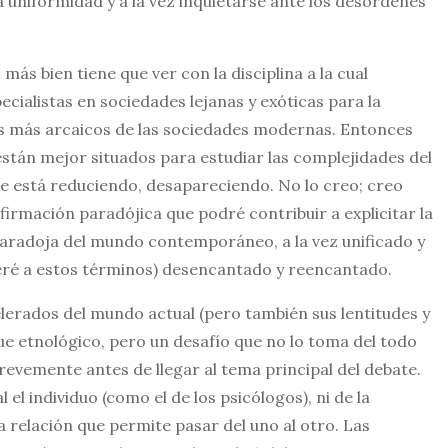
a uniformidad y a la vez inquietarse ante los desórdenes
s bien tiene que ver con la disciplina a la cual
cialistas en sociedades lejanas y exóticas para la
res más arcaicos de las sociedades modernas. Entonces
tán mejor situados para estudiar las complejidades del
se está reduciendo, desapareciendo. No lo creo; creo
 afirmación paradójica que podré contribuir a explicitar la
 paradoja del mundo contemporáneo, a la vez unificado y
olveré a estos términos) desencantado y reencantado.
lerados del mundo actual (pero también sus lentitudes y
ue etnológico, pero un desafío que no lo toma del todo
revemente antes de llegar al tema principal del debate.
el individuo (como el de los psicólogos), ni de la
la relación que permite pasar del uno al otro. Las