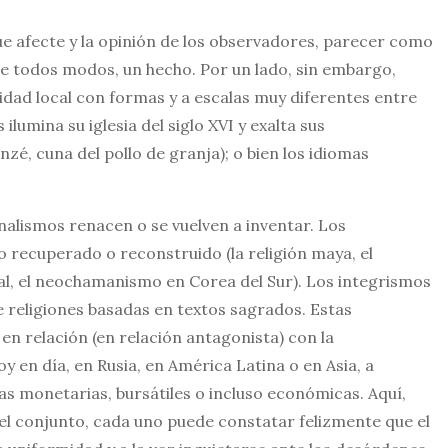
ue afecte y la opinión de los observadores, parecer como
de todos modos, un hecho. Por un lado, sin embargo,
tidad local con formas y a escalas muy diferentes entre
lumina su iglesia del siglo XVI y exalta sus
Janzé, cuna del pollo de granja); o bien los idiomas
nalismos renacen o se vuelven a inventar. Los
 recuperado o reconstruido (la religión maya, el
l, el neochamanismo en Corea del Sur). Los integrismos
 religiones basadas en textos sagrados. Estas
en relación (en relación antagonista) con la
y en día, en Rusia, en América Latina o en Asia, a
s monetarias, bursátiles o incluso económicas. Aquí,
a el conjunto, cada uno puede constatar felizmente que el