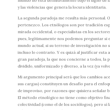
mundo no está definitivamente bajo el signo de l
y las violencias que genera la locura identitaria.
La segunda paradoja me resulta más personal. O má
pertenezco. Los etnólogos son por tradición espe
mirada occidental, o especialistas en los secto
pues, legítimamente nos podemos preguntar si es
mundo actual, si su terreno de investigación no 
incluso lo contrario. Y es quizá al justificar esta
gran paradoja, la que nos concierne a todos, la
dividido, uniformizado y diverso, a la vez (ya v
Mi argumento principal será que los cambios ace
sus cargas) constituyen un desafío para el enfoq
de improviso, por razones que quisiera señalar b
El método etnológico no tiene como objetivo final 
colectividad (como el de los sociólogos), pero sí 