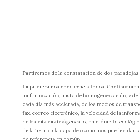
Saltar
al
contenido
Partiremos de la constatación de dos paradojas.
La primera nos concierne a todos. Continuament
uniformización, hasta de homogeneización; y de 
cada día más acelerada, de los medios de transp
fax, correo electrónico, la velocidad de la infor
de las mismas imágenes, o, en el ámbito ecológic
de la tierra o la capa de ozono, nos pueden dar l
de referencia en común.