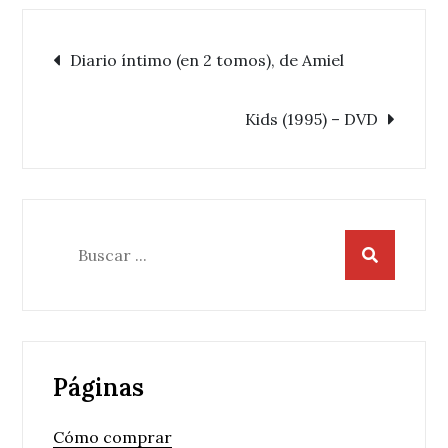
Navegación
Diario íntimo (en 2 tomos), de Amiel
de
Kids (1995) – DVD
entradas
Buscar:
Páginas
Cómo comprar