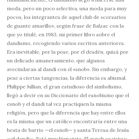
moda, pero un poco selectiva, una moda para muy
pocos, los integrantes de aquel club de «corsarios
de guante amarillo», según frase de Balzac con la
que yo titulé, en 1983, mi primer libro sobre el
dandismo, recogiendo varios escritos anteriores.
Era inevitable, por la pose, por el desdén, quizá por
un delicado amaneramiento, que algunos
avecindaran al dandi con el «snob». Sin embargo, y
pese a ciertas tangencias, la diferencia es abismal.
Philippe Jullian, el gran estudioso del simbolismo,
llegó a decir en su Diccionario del esnobismo que el
esnob y el dandi tal vez practiquen la misma
religión, pero que la diferencia que hay entre ellos
es la misma que un católico encontraría entre una
beata de barrio —el esnob— y santa Teresa de Jesús
—el dandi—. Está muy bien visto. El esnob se viste y