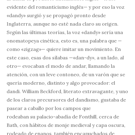
evidente del romanticismo inglés— y por eso la voz
«dandy» surgió y se propagó pronto desde
Inglaterra, aunque no esté nada claro su origen.
Según las últimas teorías, la voz «dandy» sería una
onomatopeya cinética, esto es, una palabra que —
como «zigzag»— quiere imitar un movimiento. En
este caso, esas dos sílabas —«dan-dy», a un lado, al
otro— evocaban el modo de andar, llamando la
atención, con un leve contoneo, de un varón que se
quería moderno, distinto y algo provocador: el
dandi. William Beckford, literato extravagante, y uno
de los claros precursores del dandismo, gustaba de
pasear a caballo por los campos que
rodeaban su palacio-abadía de Fonthill, cerca de
Bath, con hábitos de monje medieval y capa oscura,
rodeado de enanos, también encapuchados de