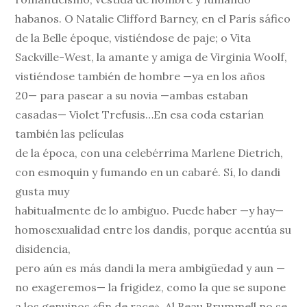
habanos. O Natalie Clifford Barney, en el París sáfico
de la Belle époque, vistiéndose de paje; o Vita
Sackville-West, la amante y amiga de Virginia Woolf,
vistiéndose también de hombre —ya en los años
20— para pasear a su novia —ambas estaban
casadas— Violet Trefusis…En esa coda estarían
también las películas
de la época, con una celebérrima Marlene Dietrich,
con esmoquin y fumando en un cabaré. Sí, lo dandi
gusta muy
habitualmente de lo ambiguo. Puede haber —y hay—
homosexualidad entre los dandis, porque acentúa su
disidencia,
pero aún es más dandi la mera ambigüedad y aun —
no exageremos— la frigidez, como la que se supone
a los genuinos «fin de race». Al Beau Brummell no se