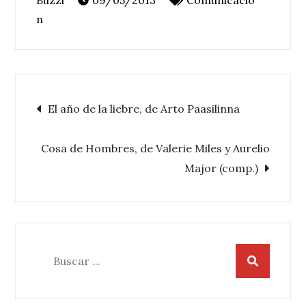
09/05/2013
Comunicació
n
Navegación
El año de la liebre, de Arto Paasilinna
de
Cosa de Hombres, de Valerie Miles y Aurelio
Major (comp.)
entradas
Buscar: