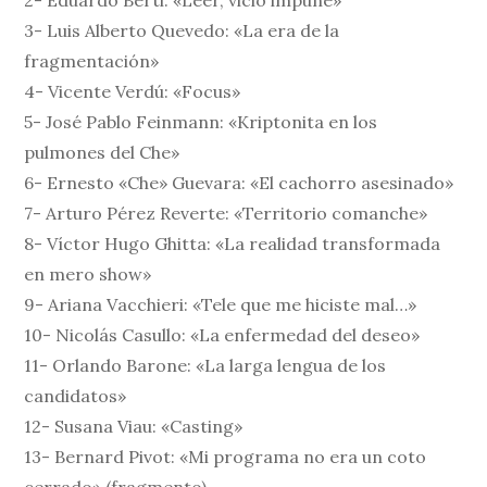
2- Eduardo Berti: «Leer, vicio impune»
3- Luis Alberto Quevedo: «La era de la
fragmentación»
4- Vicente Verdú: «Focus»
5- José Pablo Feinmann: «Kriptonita en los
pulmones del Che»
6- Ernesto «Che» Guevara: «El cachorro asesinado»
7- Arturo Pérez Reverte: «Territorio comanche»
8- Víctor Hugo Ghitta: «La realidad transformada
en mero show»
9- Ariana Vacchieri: «Tele que me hiciste mal…»
10- Nicolás Casullo: «La enfermedad del deseo»
11- Orlando Barone: «La larga lengua de los
candidatos»
12- Susana Viau: «Casting»
13- Bernard Pivot: «Mi programa no era un coto