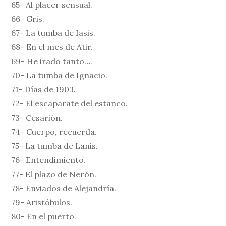
65- Al placer sensual.
66- Gris.
67- La tumba de Iasis.
68- En el mes de Atir.
69- He irado tanto….
70- La tumba de Ignacio.
71- Días de 1903.
72- El escaparate del estanco.
73- Cesarión.
74- Cuerpo, recuerda.
75- La tumba de Lanis.
76- Entendimiento.
77- El plazo de Nerón.
78- Enviados de Alejandría.
79- Aristóbulos.
80- En el puerto.