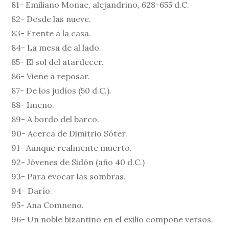
81- Emiliano Monae, alejandrino, 628-655 d.C.
82- Desde las nueve.
83- Frente a la casa.
84- La mesa de al lado.
85- El sol del atardecer.
86- Viene a reposar.
87- De los judíos (50 d.C.).
88- Imeno.
89- A bordo del barco.
90- Acerca de Dimitrio Sóter.
91- Aunque realmente muerto.
92- Jóvenes de Sidón (año 40 d.C.)
93- Para evocar las sombras.
94- Darío.
95- Ana Comneno.
96- Un noble bizantino en el exilio compone versos.