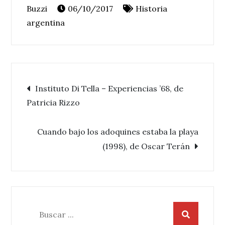
06/10/2017
Historia
argentina
Navegación
Instituto Di Tella – Experiencias ’68, de
Patricia Rizzo
de
Cuando bajo los adoquines estaba la playa
entradas
(1998), de Oscar Terán
Buscar: