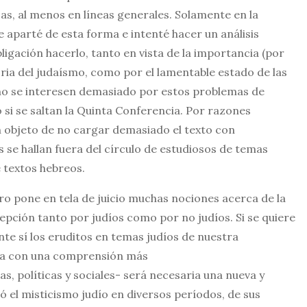
icas, al menos en líneas generales. Solamente en la
e aparté de esta forma e intenté hacer un análisis
ligación hacerlo, tanto en vista de la importancia (por
oria del judaísmo, como por el lamentable estado de las
e no se interesen demasiado por estos problemas de
o si se saltan la Quinta Conferencia. Por razones
con objeto de no cargar demasiado el texto con
 se hallan fuera del círculo de estudiosos de temas
e textos hebreos.
bro pone en tela de juicio muchas nociones acerca de la
xcepción tanto por judíos como por no judíos. Si se quiere
ante sí los eruditos en temas judíos de nuestra
udía con una comprensión más
as, políticas y sociales- será necesaria una nueva y
 el misticismo judío en diversos períodos, de sus