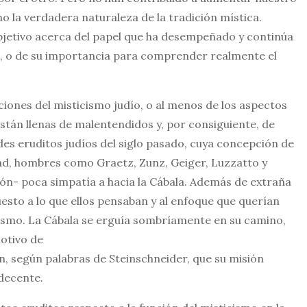
 la verdadera naturaleza de la tradición mística.
bjetivo acerca del papel que ha desempeñado y continúa
a, o de su importancia para comprender realmente el
ciones del misticismo judío, o al menos de los aspectos
stán llenas de malentendidos y, por consiguiente, de
es eruditos judíos del siglo pasado, cuya concepción de
lidad, hombres como Graetz, Zunz, Geiger, Luzzatto y
ión- poca simpatía a hacia la Cábala. Además de extraña
esto a lo que ellos pensaban y al enfoque que querían
aísmo. La Cábala se erguía sombríamente en su camino,
motivo de
n, según palabras de Steinschneider, que su misión
decente.