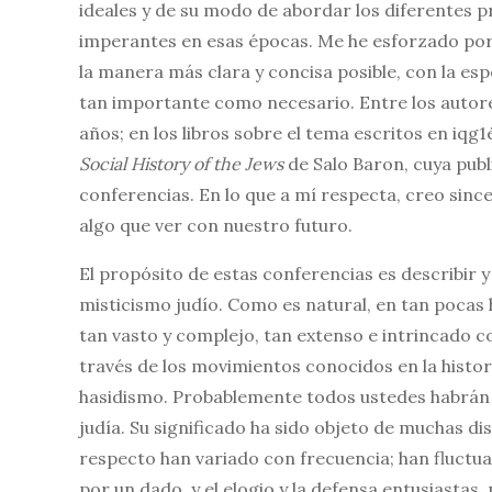
ideales y de su modo de abordar los diferentes p
imperantes en esas épocas. Me he esforzado por
la manera más clara y concisa posible, con la es
tan importante como necesario. Entre los autores
años; en los libros sobre el tema escritos en iqg
Social History of the Jews
de Salo Baron, cuya publ
conferencias. En lo que a mí respecta, creo sin
algo que ver con nuestro futuro.
El propósito de estas conferencias es describir y
misticismo judío. Como es natural, en tan pocas
tan vasto y complejo, tan extenso e intrincado co
través de los movimientos conocidos en la histori
hasidismo. Probablemente todos ustedes habrán o
judía. Su significado ha sido objeto de muchas dis
respecto han variado con frecuencia; han fluctuad
por un dado, y el elogio y la defensa entusiastas