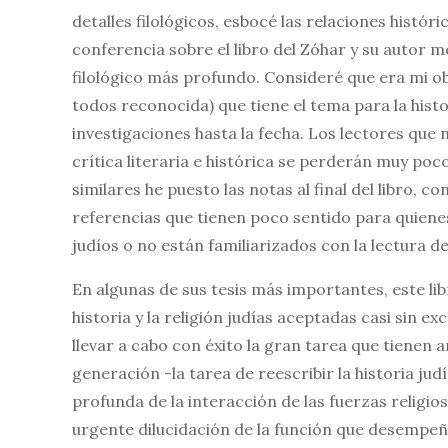
detalles filológicos, esbocé las relaciones histór
conferencia sobre el libro del Zóhar y su autor m
filológico más profundo. Consideré que era mi ob
todos reconocida) que tiene el tema para la hist
investigaciones hasta la fecha. Los lectores qu
crítica literaria e histórica se perderán muy poc
similares he puesto las notas al final del libro, 
referencias que tienen poco sentido para quienes
judíos o no están familiarizados con la lectura d
En algunas de sus tesis más importantes, este li
historia y la religión judías aceptadas casi sin e
llevar a cabo con éxito la gran tarea que tienen 
generación -la tarea de reescribir la historia j
profunda de la interacción de las fuerzas religios
urgente dilucidación de la función que desempeñó