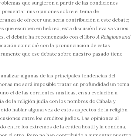
roblemas que surgieron a partir de las condiciones
 presentar mis opiniones sobre el tema de
peranza de ofrecer una seria contribución a este debate;
 que escriben en hebreo, esta discusión lleva ya varios
1és, el debate ha recomenzado con el libro
A Religious and
icación coincidió con la pronunciación de estas
ceramente que ese debate sobre nuestro pasado tiene
 analizar algunas de las principales tendencias del
 horas me será imposible tratar en profundidad un tema
mo el de las corrientes místicas, en su evolución a
a de la religión judía con los nombres de Cábala y
ído hablar alguna vez de estos aspectos de la religión
cusiones entre los eruditos judíos. Las opiniones al
o entre los extremos de la crítica hostil y la condena,
, por el otro. Pero no han contribuido a aumentar nuestro