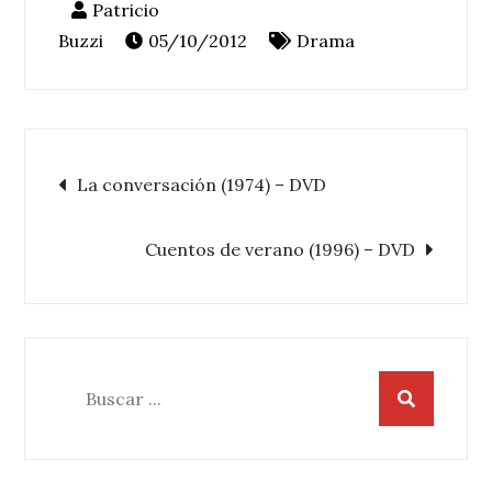
05/10/2012
Drama
Navegación
La conversación (1974) – DVD
de
Cuentos de verano (1996) – DVD
entradas
Buscar: