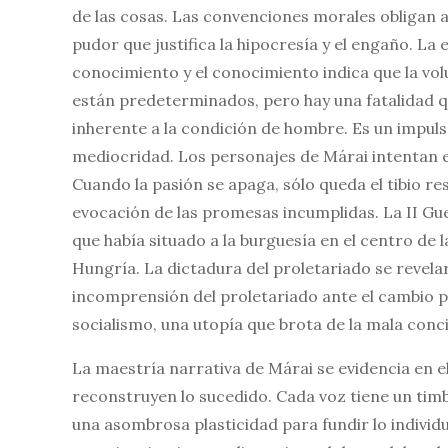
de las cosas. Las convenciones morales obligan a c
pudor que justifica la hipocresía y el engaño. La
conocimiento y el conocimiento indica que la vol
están predeterminados, pero hay una fatalidad qu
inherente a la condición de hombre. Es un impulso
mediocridad. Los personajes de Márai intentan e
Cuando la pasión se apaga, sólo queda el tibio re
evocación de las promesas incumplidas. La II Gue
que había situado a la burguesía en el centro de 
Hungría. La dictadura del proletariado se revela
incomprensión del proletariado ante el cambio po
socialismo, una utopía que brota de la mala concie
La maestría narrativa de Márai se evidencia en e
reconstruyen lo sucedido. Cada voz tiene un tim
una asombrosa plasticidad para fundir lo individu