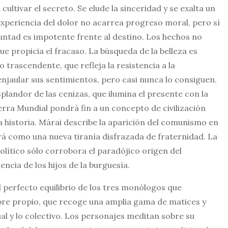
ultivar el secreto. Se elude la sinceridad y se exalta un
 experiencia del dolor no acarrea progreso moral, pero sí
untad es impotente frente al destino. Los hechos no
e propicia el fracaso. La búsqueda de la belleza es
 trascendente, que refleja la resistencia a la
njaular sus sentimientos, pero casi nunca lo consiguen.
splandor de las cenizas, que ilumina el presente con la
rra Mundial pondrá fin a un concepto de civilización
la historia. Márai describe la aparición del comunismo en
rá como una nueva tiranía disfrazada de fraternidad. La
lítico sólo corrobora el paradójico origen del
ncia de los hijos de la burguesía.
l perfecto equilibrio de los tres monólogos que
bre propio, que recoge una amplia gama de matices y
al y lo colectivo. Los personajes meditan sobre su