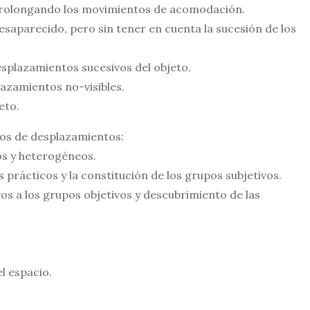
 prolongando los movimientos de acomodación.
esapare­cido, pero sin tener en cuenta la sucesión de los
desplaza­mientos sucesivos del objeto.
lazamientos no-visibles.
eto.
upos de desplazamientos:
os y hete­rogéneos.
s prácticos y la constitución de los grupos subjetivos.
vos a los grupos objetivos y descubrimiento de las
 espa­cio.