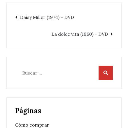
Navegación
Daisy Miller (1974) – DVD
de
La dolce vita (1960) – DVD
entradas
Buscar:
Páginas
Cómo comprar