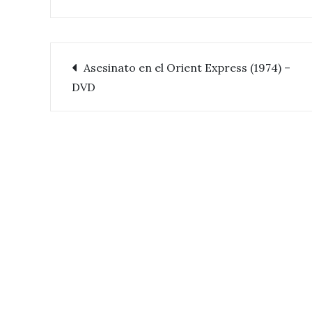
Asesinato en el Orient Express (1974) –
Navegación
DVD
de
entradas