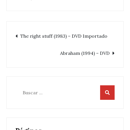
Navegación
The right stuff (1983) – DVD Importado
de
Abraham (1994) – DVD
entradas
Buscar: