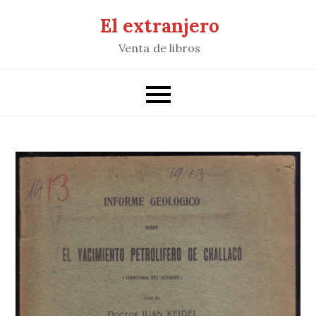
Saltar
El extranjero
al
Venta de libros
contenido